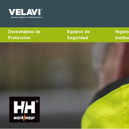
Desechables de
Equipos de
Higien
Protección
Seguridad
Institu