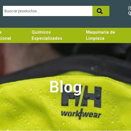
(
Q
e
Químicos
Maquinaria de
cional
Especializados
Limpieza
Blog