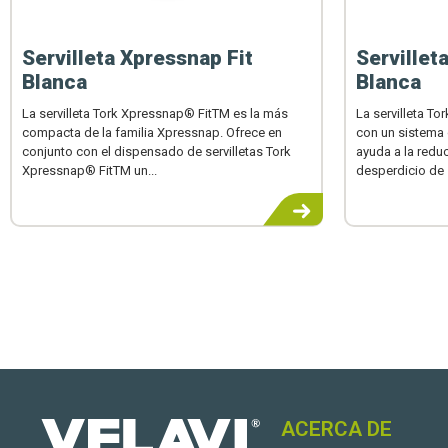
Servilleta Xpressnap Fit
Servillet
Blanca
Blanca
La servilleta Tork Xpressnap® FitTM es la más
La servilleta T
compacta de la familia Xpressnap. Ofrece en
con un sistema
conjunto con el dispensado de servilletas Tork
ayuda a la redu
Xpressnap® FitTM un...
desperdicio de s
ACERCA DE