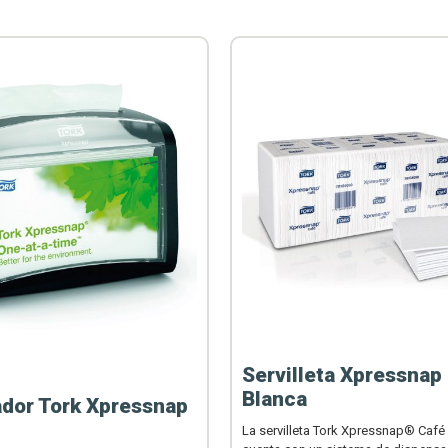
Servilleta Xpressnap
Blanca
dor Tork Xpressnap
p
La servilleta Tork Xpressnap® Café