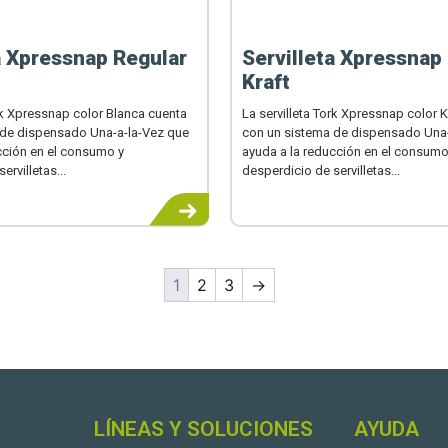
a Xpressnap Regular
Servilleta Xpressnap
Kraft
ork Xpressnap color Blanca cuenta
La servilleta Tork Xpressnap color K
 de dispensado Una-a-la-Vez que
con un sistema de dispensado Una-
cción en el consumo y
ayuda a la reducción en el consumo
ervilletas...
desperdicio de servilletas...
1
2
3
→
LÍNEAS Y SOLUCIONES
AYUDA