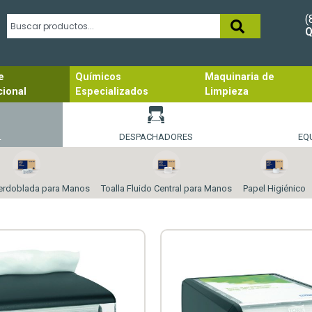
(
Q
e
Químicos
Maquinaria de
cional
Especializados
Limpieza
L
DESPACHADORES
EQ
nterdoblada para Manos
Toalla Fluido Central para Manos
Papel Higiénico