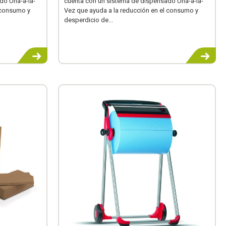
do Una-a-la-
cuenta con un sistema de dispensado Una-a-la-
 consumo y
Vez que ayuda a la reducción en el consumo y
desperdicio de...