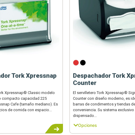
dor Tork Xpressnap
Despachador Tork Xp
Counter
 Tork Xpressnap® Classic modelo
El servilletero Tork Xpressnap® Si
o compacto capacidad 225
Counter con diseño moderno, es ide
essnap Cafe (tamaño mediano). Es
barras de condimentos y tiendas d
cios de comida con espacio...
conveniencia. Su sistema exclusivo
dispensado...
Opciones