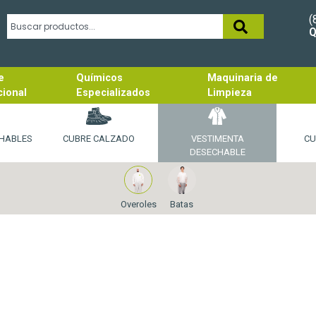
(
Q
e
Químicos
Maquinaria de
cional
Especializados
Limpieza
HABLES
CUBRE CALZADO
VESTIMENTA
CU
DESECHABLE
Overoles
Batas