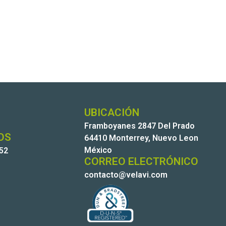
UBICACIÓN
Framboyanes 2847 Del Prado
OS
64410 Monterrey, Nuevo Leon
México
252
CORREO ELECTRÓNICO
contacto@velavi.com