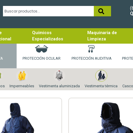
(
Q
e
Químicos
Maquinaria de
cional
Especializados
Limpieza
TA
PROTECCIÓN OCULAR
PROTECCIÓN AUDITIVA
PROT
cos
Impermeables
Vestimenta aluminizada
Vestimenta térmica
Casco