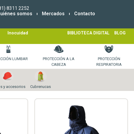
81) 8311 2252
uiénes somos
Mercados
Contacto
Inocuidad
BIBLIOTECA DIGITAL
BLOG
ECCIÓN LUMBAR
PROTECCIÓN A LA
PROTECCIÓN
CABEZA
RESPIRATORIA
s y accesorios
Cubrenucas