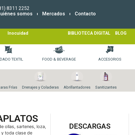
81) 8311 2252
uiénes somos
Mercados
Contacto
Inocuidad
BIBLIOTECA DIGITAL
BLOG
DADO TEXTIL
FOOD & BEVERAGE
ACCESORIOS
aras Frías
Drenajes y Coladeras
Abrillantadores
Sanitizantes
APLATOS
DESCARGAS
 ollas, sartenes, loza,
s y toda clase de