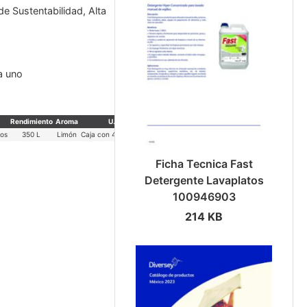
de Sustentabilidad, Alta
a uno
Rendimiento
Aroma
U. Venta
tos
350 L
Limón
Caja con 4 bidones de 5L
Ficha Tecnica Fast
Detergente Lavaplatos
100946903
214 KB