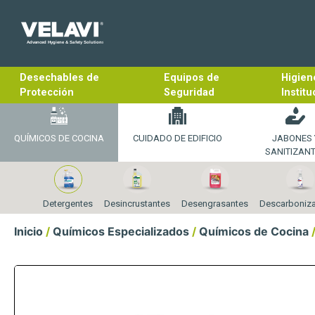
Desechables de
Equipos de
Higien
Protección
Seguridad
Institu
QUÍMICOS DE COCINA
CUIDADO DE EDIFICIO
JABONES 
SANITIZAN
Detergentes
Desincrustantes
Desengrasantes
Descarboniz
Inicio
/
Químicos Especializados
/
Químicos de Cocina