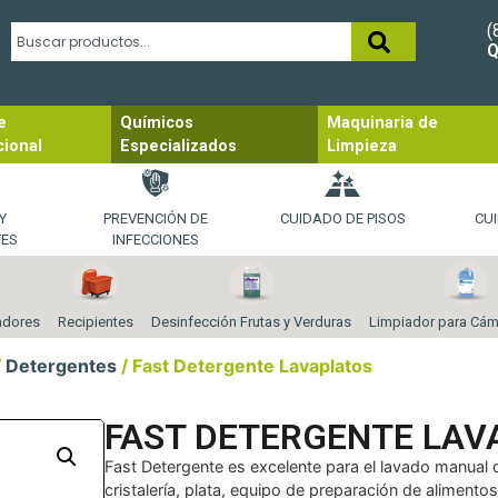
(
Q
e
Químicos
Maquinaria de
cional
Especializados
Limpieza
Y
PREVENCIÓN DE
CUIDADO DE PISOS
CUI
TES
INFECCIONES
adores
Recipientes
Desinfección Frutas y Verduras
Limpiador para Cám
/
Detergentes
/ Fast Detergente Lavaplatos
FAST DETERGENTE LAV
Fast Detergente es excelente para el lavado manual de
cristalería, plata, equipo de preparación de alimento