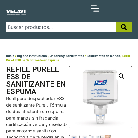
Inicio
/
Higiene Institucional
/
Jabones y Sanitizantes
/
Sanitizantes de manos
/ Refill
Purell ES8 de Sanitizante en Espuma
REFILL PURELL
ES8 DE
SANITIZANTE EN
ESPUMA
Refill para despachador ES8
de sanitizante Purell. Fórmula
de desinfectante en espuma
para manos sin fragancia,
certificación verde y diseñada
para entornos sanitarios.
Tecnología de “Energía en la