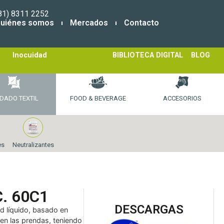
81) 8311 2252
uiénes somos
Mercados
Contacto
Inocuidad
BIBLIOTECA DIGITAL
BLOG
DADO TEXTIL
FOOD & BEVERAGE
ACCESORIOS
es
Neutralizantes
. 60C1
DESCARGAS
ad líquido, basado en
 en las prendas, teniendo