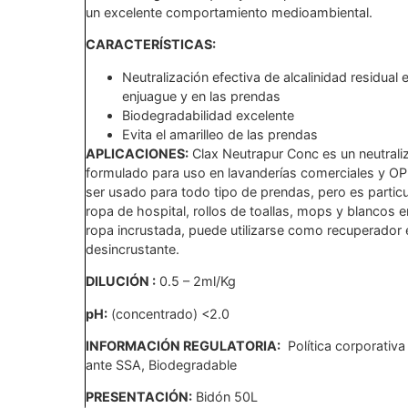
un excelente comportamiento medioambiental.
CARACTERÍSTICAS:
Neutralización efectiva de alcalinidad residual e
enjuague y en las prendas
Biodegradabilidad excelente
Evita el amarilleo de las prendas
APLICACIONES:
Clax Neutrapur Conc es un neutrali
formulado para uso en lavanderías comerciales y O
ser usado para todo tipo de prendas, pero es parti
ropa de hospital, rollos de toallas, mops y blancos 
ropa incrustada, puede utilizarse como recuperador
desincrustante.
DILUCIÓN :
0.5 – 2ml/Kg
pH:
(concentrado) <2.0
INFORMACIÓN REGULATORIA:
Política corporativa 
ante SSA, Biodegradable
PRESENTACIÓN:
Bidón 50L