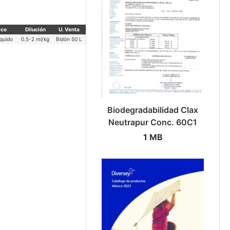
ico
Dilución
U. Venta
íquido
0.5-2 ml/kg
Bidón 50 L
Biodegradabilidad Clax
Neutrapur Conc. 60C1
1 MB