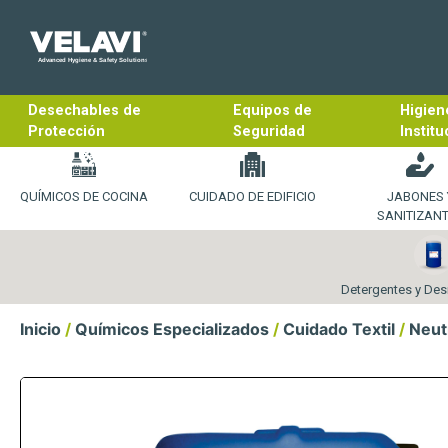
Desechables de
Equipos de
Higien
Protección
Seguridad
Institu
QUÍMICOS DE COCINA
CUIDADO DE EDIFICIO
JABONES 
SANITIZAN
Detergentes y De
Inicio
/
Químicos Especializados
/
Cuidado Textil
/
Neut