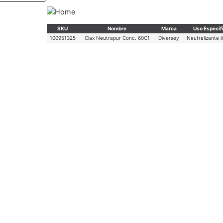
SKU
Nombre
Marca
Uso Específ
100951325
Clax Neutrapur Conc. 60C1
Diversey
Neutralizante l