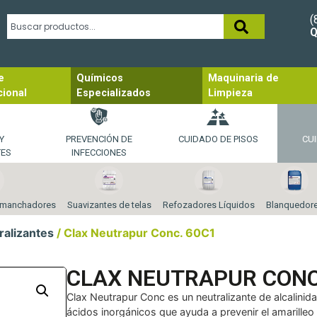
(
Q
e
Químicos
Maquinaria de
cional
Especializados
Limpieza
Y
PREVENCIÓN DE
CUIDADO DE PISOS
CUI
TES
INFECCIONES
smanchadores
Suavizantes de telas
Refozadores Líquidos
Blanquedor
ralizantes
/ Clax Neutrapur Conc. 60C1
CLAX NEUTRAPUR CONC
Clax Neutrapur Conc es un neutralizante de alcalinid
ácidos inorgánicos que ayuda a prevenir el amarilleo