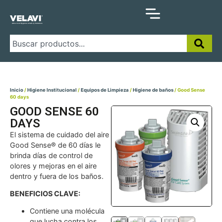
Inicio
/
Higiene Institucional
/
Equipos de Limpieza
/
Higiene de baños
/ Good Sense
60 days
GOOD SENSE 60
DAYS
El sistema de cuidado del aire
Good Sense® de 60 días le
brinda días de control de
olores y mejoras en el aire
dentro y fuera de los baños.
BENEFICIOS CLAVE:
Contiene una molécula
que lucha contra los