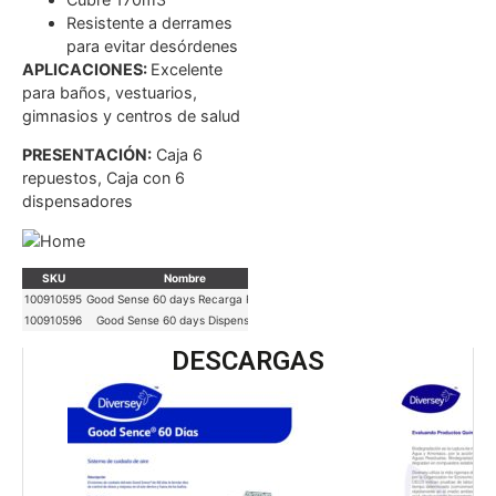
Resistente a derrames
para evitar desórdenes
APLICACIONES:
Excelente
para baños, vestuarios,
gimnasios y centros de salud
PRESENTACIÓN:
Caja 6
repuestos, Caja con 6
dispensadores
SKU
Nombre
Marca
Uso Específico
Color
U
100910595
Good Sense 60 days Recarga Fresca
Diversey
aromatizante
Azul
6 pie
100910596
Good Sense 60 days Dispensador
Diversey
dispensador
Blanco
6
DESCARGAS