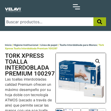
Inicio
/
Higiene Institucional
/
Línea de papel
/
Toalla Interdoblada para Manos
/ Tork
Xpress Toalla Interdoblada Premium 100297
TORK XPRESS
TOALLA
INTERDOBLADA
PREMIUM 100297
Las toallas interdobladas
calidad Premium ofrecen un
máximo desempeño por su
hoja doble con tecnología
ATMOS (secado a través de
aire) que permite secar las
manos con una soa toalla