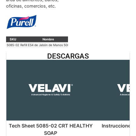
oficinas, comercios, etc.
SKU
Nombre
Marca
Uso Específico
5085-02
Refill ES4 de Jabón de Manos 5085-02
Purell
Jabón de manos para sistema E
DESCARGAS
Tech Sheet 5085-02 CRT HEALTHY
Instrucciones d
SOAP