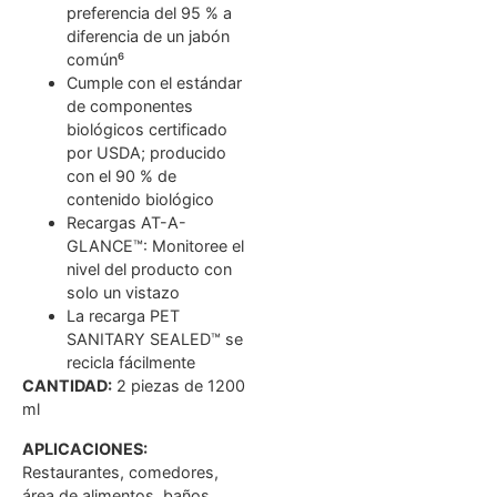
preferencia del 95 % a
diferencia de un jabón
común⁶
Cumple con el estándar
de componentes
biológicos certificado
por USDA; producido
con el 90 % de
contenido biológico
Recargas AT-A-
GLANCE™: Monitoree el
nivel del producto con
solo un vistazo
La recarga PET
SANITARY SEALED™ se
recicla fácilmente
CANTIDAD:
2 piezas de 1200
ml
APLICACIONES:
Restaurantes, comedores,
área de alimentos, baños,