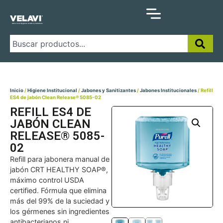
Inicio
/
Higiene Institucional
/
Jabones y Sanitizantes
/
Jabones Institucionales
/ Refill
ES4 de jabón Clean Release® 5085-02
REFILL ES4 DE
JABÓN CLEAN
RELEASE® 5085-
02
Refill para jabonera manual de
jabón CRT HEALTHY SOAP®,
máximo control USDA
certified. Fórmula que elimina
más del 99% de la suciedad y
los gérmenes sin ingredientes
antibacterianos ni