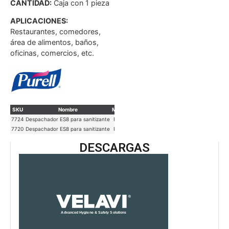
CANTIDAD:
Caja con 1 pieza
APLICACIONES:
Restaurantes, comedores,
área de alimentos, baños,
oficinas, comercios, etc.
SKU
Nombre
Marca
Color
U. De Venta
7724
Despachador ES8 para sanitizante
Purell
Negro
Caja con 2 piezas
7720
Despachador ES8 para sanitizante
Purell
Blanco
Caja con 2 piezas
DESCARGAS