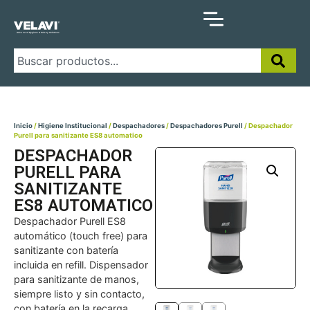
Inicio
/
Higiene Institucional
/
Despachadores
/
Despachadores Purell
/ Despachador
Purell para sanitizante ES8 automatico
DESPACHADOR
PURELL PARA
SANITIZANTE
ES8 AUTOMATICO
Despachador Purell ES8
automático (touch free) para
sanitizante con batería
incluida en refill. Dispensador
para sanitizante de manos,
siempre listo y sin contacto,
con batería en la recarga.