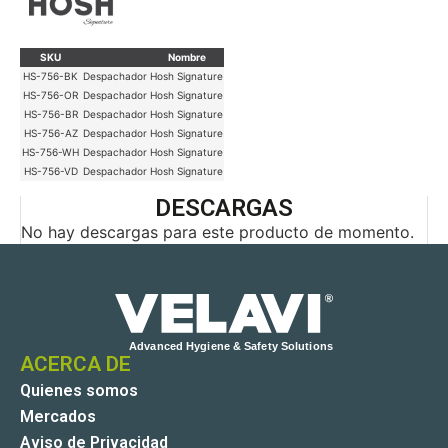
SKU
Nombre
Marca
Diámetro Rollo
Color
HS-756-BK
Despachador Hosh Signature Higiénico Mini
Hosh
23 cm
Negro
HS-756-OR
Despachador Hosh Signature Higiénico Mini
Hosh
23 cm
Naranja
HS-756-BR
Despachador Hosh Signature Higiénico Mini
Hosh
23 cm
Café
HS-756-AZ
Despachador Hosh Signature Higiénico Mini
Hosh
23 cm
Azul
HS-756-WH
Despachador Hosh Signature Higiénico Mini
Hosh
23 cm
Blanco
HS-756-VD
Despachador Hosh Signature Higiénico Mini
Hosh
23 cm
Verde
DESCARGAS
No hay descargas para este producto de momento.
ACERCA DE
Quienes somos
Mercados
Aviso de Privacidad