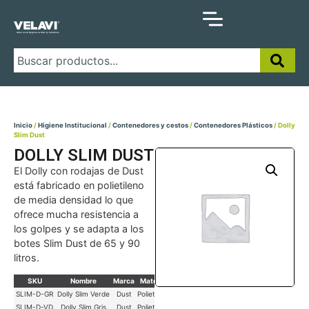
Inicio
/
Higiene Institucional
/
Contenedores y cestos
/
Contenedores Plásticos
/ Dolly
Slim Dust
DOLLY SLIM DUST
El Dolly con rodajas de Dust
está fabricado en polietileno
de media densidad lo que
ofrece mucha resistencia a
los golpes y se adapta a los
botes Slim Dust de 65 y 90
litros.
SKU
Nombre
Marca
Material
Color
Ancho
Largo
Alto
SLIM-D-GR
Dolly Slim Verde
Dust
Polietileno
Verde
33.5 cm
54 cm
25 cm
SLIM-D-VD
Dolly Slim Gris
Dust
Polietileno
Gris
33.5 cm
54 cm
25 cm