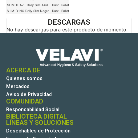
SLIM-D-AZ
Dolly Slim Azul
Dust
Polietileno
Azul
33.5 cm
54 cm
25 cm
SLIM-D-NG
Dolly Slim Negro
Dust
Polietileno
Negro
33.5 cm
54 cm
25 cm
DESCARGAS
No hay descargas para este producto de momento.
ACERCA DE
Quienes somos
Mercados
Aviso de Privacidad
COMUNIDAD
Responsabilidad Social
BIBLIOTECA DIGITAL
LÍNEAS Y SOLUCIONES
Desechables de Protección