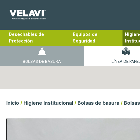
Desechables de
Equipos de
Higien
Protección
Seguridad
Institu
BOLSAS DE BASURA
LÍNEA DE PAPE
Inicio
/
Higiene Institucional
/
Bolsas de basura
/
Bolsas