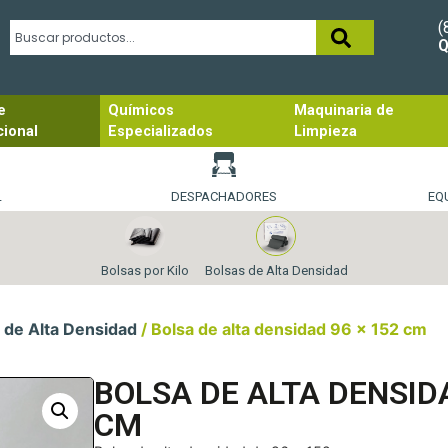
(
Q
e
Químicos
Maquinaria de
cional
Especializados
Limpieza
L
DESPACHADORES
EQ
Bolsas por Kilo
Bolsas de Alta Densidad
 de Alta Densidad
/ Bolsa de alta densidad 96 x 152 cm
BOLSA DE ALTA DENSIDA
CM