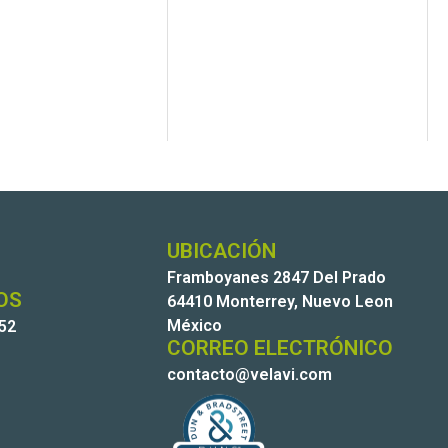
UBICACIÓN
Framboyanes 2847 Del Prado
OS
64410 Monterrey, Nuevo Leon
México
252
CORREO ELECTRÓNICO
contacto@velavi.com