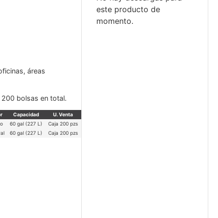
este producto de
momento.
ficinas, áreas
 200 bolsas en total.
r
Capacidad
U. Venta
ro
60 gal (227 L)
Caja 200 pzs
al
60 gal (227 L)
Caja 200 pzs