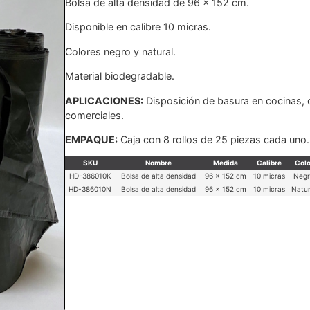
Bolsa de alta densidad de 96 x 152 cm.
Disponible en calibre 10 micras.
Colores negro y natural.
Material biodegradable.
APLICACIONES:
Disposición de basura en cocinas, o
comerciales.
EMPAQUE:
Caja con 8 rollos de 25 piezas cada uno.
SKU
Nombre
Medida
Calibre
Colo
HD-386010K
Bolsa de alta densidad
96 x 152 cm
10 micras
Neg
HD-386010N
Bolsa de alta densidad
96 x 152 cm
10 micras
Natur