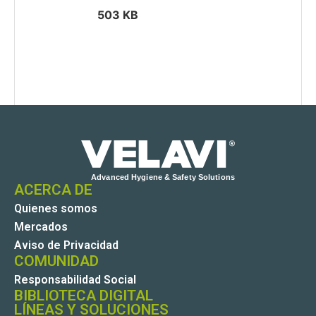
503 KB
4
ACERCA DE
Quienes somos
Mercados
Aviso de Privacidad
COMUNIDAD
Responsabilidad Social
BIBLIOTECA DIGITAL
LÍNEAS Y SOLUCIONES