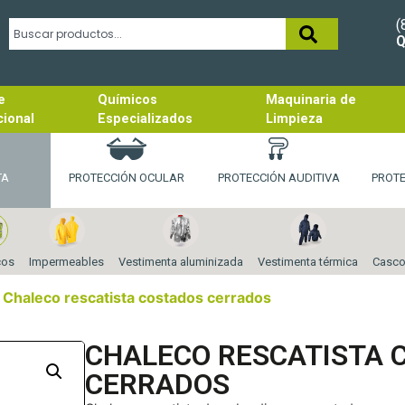
(
Q
e
Químicos
Maquinaria de
cional
Especializados
Limpieza
TA
PROTECCIÓN OCULAR
PROTECCIÓN AUDITIVA
PROT
cos
Impermeables
Vestimenta aluminizada
Vestimenta térmica
Casco
 Chaleco rescatista costados cerrados
CHALECO RESCATISTA 
CERRADOS