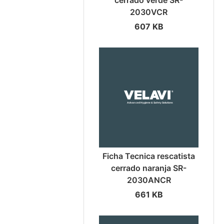
cerrado verde SR-
2030VCR
607 KB
Ficha Tecnica rescatista
cerrado naranja SR-
2030ANCR
661 KB