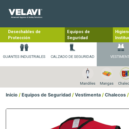
Desechables de
Equipos de
Higien
Protección
Seguridad
Institu
GUANTES INDUSTRIALES
CALZADO DE SEGURIDAD
VESTIMEN
Mandiles
Mangas
Chale
Inicio
/
Equipos de Seguridad
/
Vestimenta
/
Chalecos
/