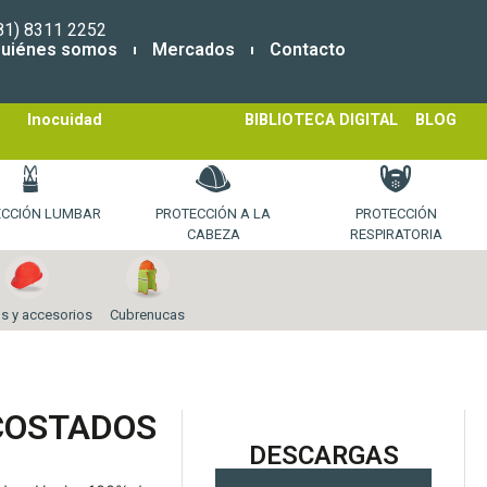
81) 8311 2252
uiénes somos
Mercados
Contacto
Inocuidad
BIBLIOTECA DIGITAL
BLOG
ECCIÓN LUMBAR
PROTECCIÓN A LA
PROTECCIÓN
CABEZA
RESPIRATORIA
s y accesorios
Cubrenucas
COSTADOS
DESCARGAS