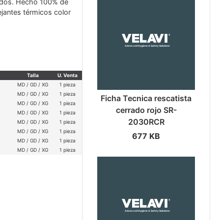
rados. Hecho 100% de
ejantes térmicos color
Talla
U. Venta
MD / GD / XG
1 pieza
MD / GD / XG
1 pieza
Ficha Tecnica rescatista
MD / GD / XG
1 pieza
cerrado rojo SR-
MD / GD / XG
1 pieza
2030RCR
MD / GD / XG
1 pieza
MD / GD / XG
1 pieza
677 KB
MD / GD / XG
1 pieza
MD / GD / XG
1 pieza