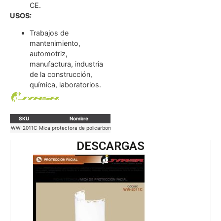
CE.
USOS:
Trabajos de
mantenimiento,
automotriz,
manufactura, industria
de la construcción,
química, laboratorios.
SKU
Nombre
Marca
U. Venta
WW-2011C
Mica protectora de policarbonato
Jyrsa
Caja 200 pzs
DESCARGAS