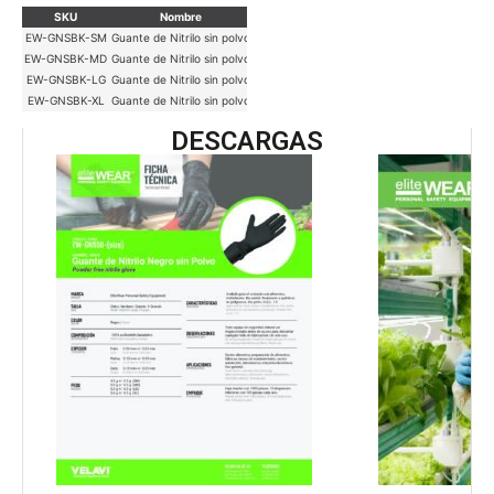
SKU
Nombre
Marca
Talla
Color
U. Venta
EW-GNSBK-SM
Guante de Nitrilo sin polvo
EliteWear
Chico
Negro
Caja 1000 pzs
EW-GNSBK-MD
Guante de Nitrilo sin polvo
EliteWear
Mediano
Negro
Caja 1000 pzs
EW-GNSBK-LG
Guante de Nitrilo sin polvo
EliteWear
Grande
Negro
Caja 1000 pzs
EW-GNSBK-XL
Guante de Nitrilo sin polvo
EliteWear
X-Grande
Negro
Caja 1000 pzs
DESCARGAS