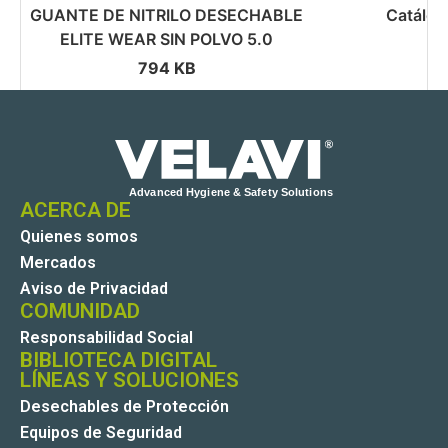
GUANTE DE NITRILO DESECHABLE
Catálog
ELITE WEAR SIN POLVO 5.0
794 KB
ACERCA DE
Quienes somos
Mercados
Aviso de Privacidad
COMUNIDAD
Responsabilidad Social
BIBLIOTECA DIGITAL
LÍNEAS Y SOLUCIONES
Desechables de Protección
Equipos de Seguridad