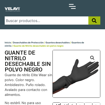
Inicio
/
Desechables de Protección
/
Guantes desechables
/
Guantes de
nitrilo
/ Guante de Nitrilo desechable sin polvo negro
GUANTE DE
NITRILO
DESECHABLE SIN
POLVO NEGRO
Guante de nitrilo Elite Wear sin
polvo. Color negro.
Ambidiestro. Puño rolado.
Avalado para contacto con
alimentos.
No estéril. No para uso