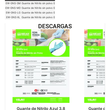
EW-GNS-SM
Guante de Nitrilo sin polvo
EliteWear
Chico
Azul
Caja 1000 pzs
EW-GNS-MD
Guante de Nitrilo sin polvo
EliteWear
Mediano
Azul
Caja 1000 pzs
EW-GNS-LG
Guante de Nitrilo sin polvo
EliteWear
Grande
Azul
Caja 1000 pzs
EW-GNS-XL
Guante de Nitrilo sin polvo
EliteWear
X-Grande
Azul
Caja 1000 pzs
DESCARGAS
Guante de Nitrilo Azul 3.8
Guante de N