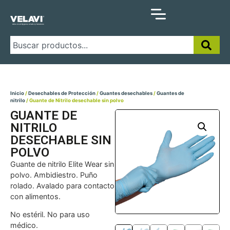
Inicio
/
Desechables de Protección
/
Guantes desechables
/
Guantes de
nitrilo
/ Guante de Nitrilo desechable sin polvo
GUANTE DE
NITRILO
DESECHABLE SIN
POLVO
Guante de nitrilo Elite Wear sin
polvo. Ambidiestro. Puño
rolado. Avalado para contacto
con alimentos.
No estéril. No para uso
médico.